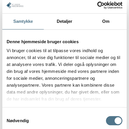
Vi har indgået databehandleraftaler med vores
databehandlere, hvilket er vores garanti for, at de
overholder gældende regler om beskyttelse af dine
Samtykke
Detaljer
Om
personoplysninger.
Denne hjemmeside bruger cookies
Dine rettigheder
Vi bruger cookies til at tilpasse vores indhold og
annoncer, til at vise dig funktioner til sociale medier og til
Som den registrerede har du en række rettigheder, som
at analysere vores trafik. Vi deler også oplysninger om
vi til enhver tid skal sikre opfyldelse af. Du har ret til at
din brug af vores hjemmeside med vores partnere inden
anmode os om følgende:
for sociale medier, annonceringspartnere og
• At få adgang til og få rettet/ændret dine persondata
analysepartnere. Vores partnere kan kombinere disse
• At få slettet persondata
data med andre oplysninger, du har givet dem, eller som
de har indsamlet fra din brug af deres tjenester.
Du har derudover ret til at protestere over
behandlingen af dine personlige data, og du har ret til
at indgive klage til en databeskyttelsesmyndighed.
Samtykkevalg
Nødvendig
Ønsker du ikke længere, at vi skal behandle dine