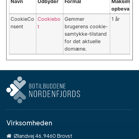
Navn
Udbyder
Formål
Maksimal
opbevaring
CookieCo
Cookiebo
Gemmer
1 år
nsent
t
brugerens cookie-
samtykke-tilstand
for det aktuelle
domæne.
Virksomheden
Ølandvej 46, 9460 Brovst