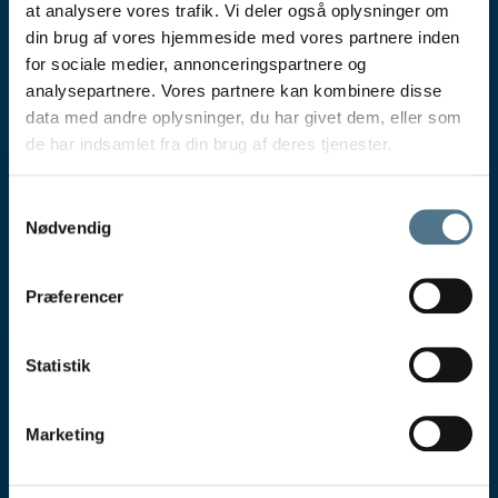
Ølandvej 46, 9460 Brovst
at analysere vores trafik. Vi deler også oplysninger om
din brug af vores hjemmeside med vores partnere inden
96 50 71 00
for sociale medier, annonceringspartnere og
info@btnf.dk
analysepartnere. Vores partnere kan kombinere disse
data med andre oplysninger, du har givet dem, eller som
Åbningstider
de har indsamlet fra din brug af deres tjenester.
Man - Tors: 8.00 - 15.00
Fredag: 8.00 - 13.30
Samtykkevalg
Lør - Søn: Lukket
Nødvendig
-
Cookie- og privatlivspolitik
Præferencer
Persondatapolitik
Tilbud
Statistik
Nordager
Annesminde
Marketing
Nordlien Rødland