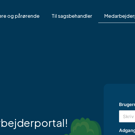
ere og pårørende
Til sagsbehandler
Medarbejder
Bruger
bejderportal!
Adgan