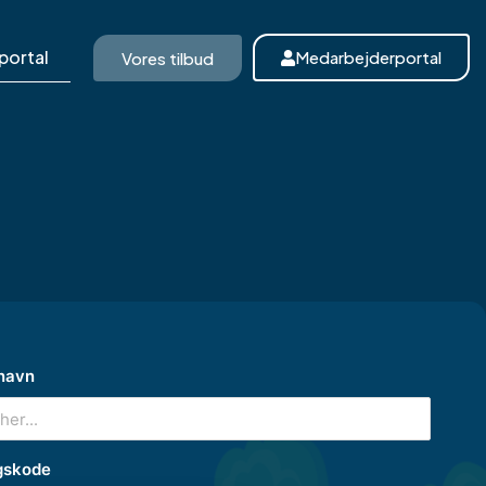
portal
Medarbejderportal
Vores tilbud
navn
gskode