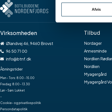
Afvis
Tilbud
Virksomheden
Nordager
Ølandvej 46, 9460 Brovst
Annesminde
96 50 71 00
Nordlien Rødla
info@btnf.dk
Nordlien
Åbningstider
Myagergård
Man - Tors: 8.00 - 15.00
Myagergård V
Fredag: 8.00 - 13.30
Lør - Søn: Lukket
-
Cookie- og privatlivspolitik
Persondatapolitik