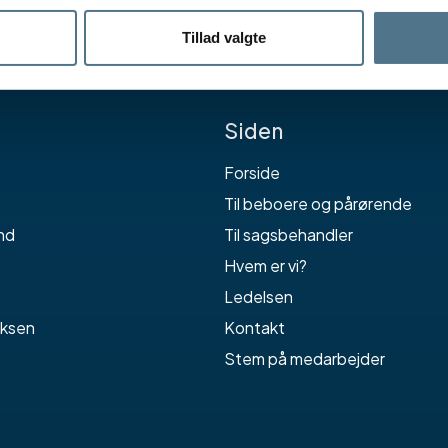
Tillad valgte
Siden
Forside
Til beboere og pårørende
nd
Til sagsbehandler
Hvem er vi?
Ledelsen
oksen
Kontakt
Stem på medarbejder